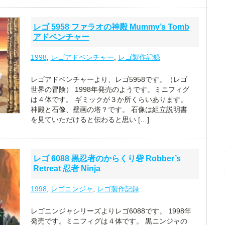
レゴ 5958 ファラオの神殿 Mummy’s Tomb
アドベンチャー
1998
,
レゴアドベンチャー
,
レゴ製作記録
レゴアドベンチャーより、レゴ5958です。（レゴ
世界の冒険） 1998年発売のようです。ミニフィグ
は４体です。 ギミックが３か所くらいあります。
神殿と石像、壁画の塔？です。 石像は組立説明書
を見ていただけると伝わると思い […]
レゴ 6088 黒忍者のからくり砦 Robber’s
Retreat 忍者 Ninja
1998
,
レゴニンジャ
,
レゴ製作記録
レゴニンジャシリーズよりレゴ6088です。 1998年
発売です。ミニフィグは４体です。 黒ニンジャの