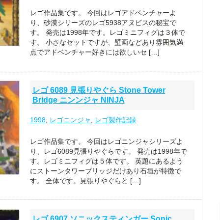
レゴ作品集です。 今回はレゴアドベンチャーよ
り、砂漠シリーズのレゴ5938アヌビスの秘宝で
す。 発売は1998年です。レゴミニフィグは３体で
す。 小さなセットですが、壁画などあり雰囲気満
点でアドベンチャー好きには欲しいセ […]
レゴ 6089 見張りやぐら Stone Tower
Bridge ニンンジャ NINJA
1998
,
レゴニンジャ
,
レゴ製作記録
レゴ作品集です。 今回はレゴニンジャシリーズよ
り、レゴ6089見張りやぐらです。 発売は1998年で
す。レゴミニフィグは５体です。 英題にあるよう
にストーンタワーブリッジだけあり石垣が特徴で
す。 全体です。見張りやぐらと […]
レゴ 6907 ソニックスティンガー Sonic