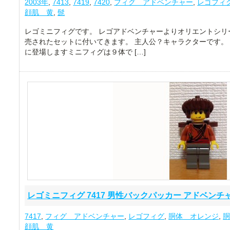
2003年
,
7413
,
7419
,
7420
,
フィグ アドベンチャー
,
レゴフィ
顔肌 黄
,
髭
レゴミニフィグです。 レゴアドベンチャーよりオリエントシリ
売されたセットに付いてきます。 主人公？キャラクターです。 
に登場しますミニフィグは９体で […]
レゴミニフィグ 7417 男性バックパッカー アドベンチ
7417
,
フィグ アドベンチャー
,
レゴフィグ
,
胴体 オレンジ
,
顔肌 黄