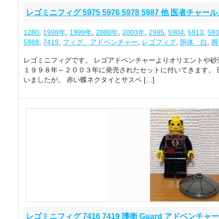
レゴミニフィグ 5975 5976 5978 5987 他 医者チャールズ
1280
,
1998年
,
1999年
,
2000年
,
2003年
,
2995
,
5904
,
5913
,
59
5988
,
7419
,
フィグ アドベンチャー
,
レゴフィグ
,
胴体 白
,
脚
レゴミニフィグです。 レゴアドベンチャーよりオリエントや砂
１９９８年～２００３年に発売されたセットに付いてきます。 
いましたが。 赤い蝶ネクタイとサスペ […]
レゴミニフィグ 7416 7419 護衛 Guard アドベンチャ