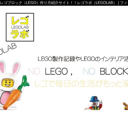
レゴブロック（LEGO）作り方紹介サイト！！レゴラボ（LEGOLAB） | 