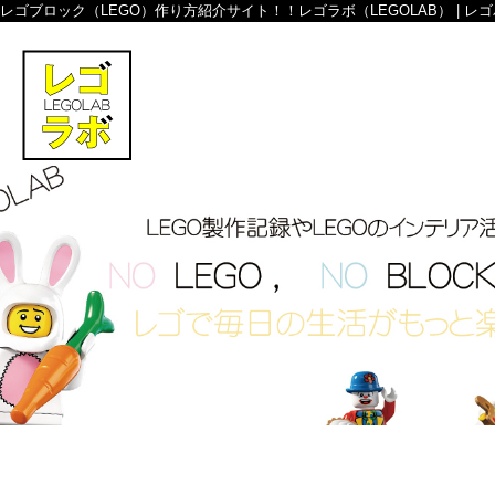
レゴブロック（LEGO）作り方紹介サイト！！レゴラボ（LEGOLAB） | レ