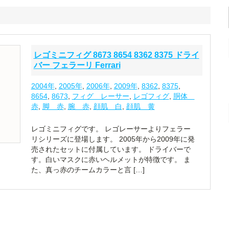
レゴミニフィグ 8673 8654 8362 8375 ドライ
バー フェラーリ Ferrari
2004年
,
2005年
,
2006年
,
2009年
,
8362
,
8375
,
8654
,
8673
,
フィグ レーサー
,
レゴフィグ
,
胴体
赤
,
脚 赤
,
腕 赤
,
顔肌 白
,
顔肌 黄
レゴミニフィグです。 レゴレーサーよりフェラー
リシリーズに登場します。 2005年から2009年に発
売されたセットに付属しています。 ドライバーで
す。白いマスクに赤いヘルメットが特徴です。 ま
た、真っ赤のチームカラーと言 […]