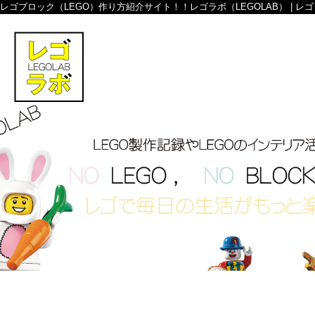
レゴブロック（LEGO）作り方紹介サイト！！レゴラボ（LEGOLAB） | レ