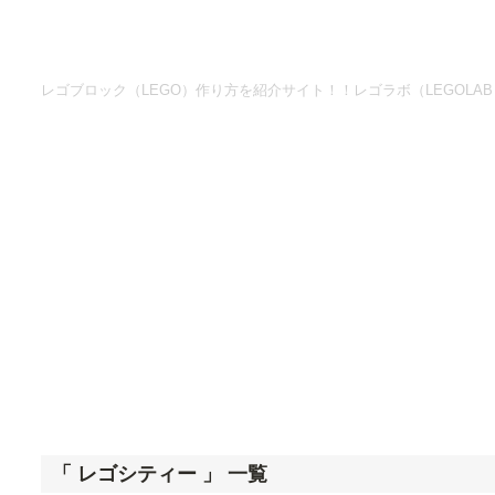
レゴブロック（LEGO）作り方を紹介サイト！！レゴラボ（LEGOLAB
「 レゴシティー 」 一覧