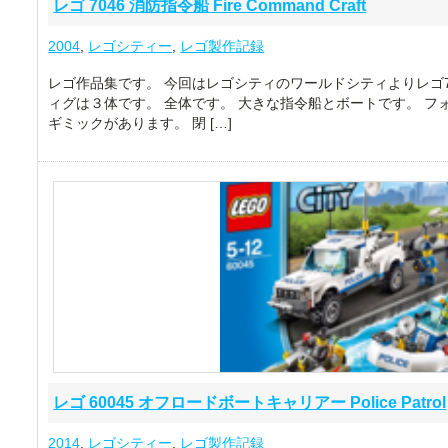
レゴ 7046 消防指令船 Fire Command Craft
2004
,
レゴシティー
,
レゴ製作記録
レゴ作品集です。 今回はレゴシティのワールドシティよりレゴ70
ィグは３体です。 全体です。 大きな指令船とボートです。 フ
ギミックがあります。 閉 […]
レゴ 60045 オフロードボートキャリアー Police Patrol
2014
,
レゴシティー
,
レゴ製作記録