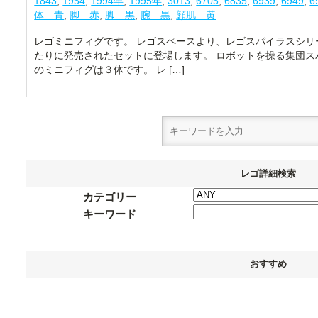
1843
,
1954
,
1994年
,
1995年
,
3013
,
6705
,
6835
,
6939
,
6949
,
6
体 青
,
脚 赤
,
脚 黒
,
腕 黒
,
顔肌 黄
レゴミニフィグです。 レゴスペースより、レゴスパイラスシリーズ
たりに発売されたセットに登場します。 ロボットを操る集団ス
のミニフィグは３体です。 レ […]
レゴ詳細検索
カテゴリー
キーワード
おすすめ