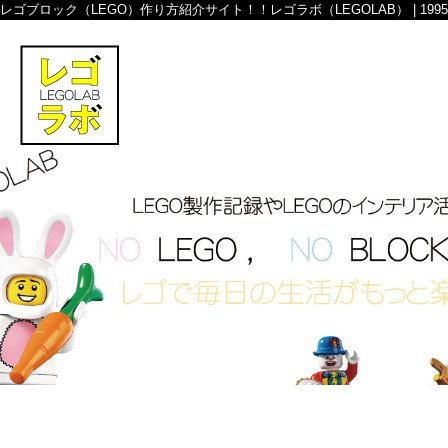
レゴブロック（LEGO）作り方紹介サイト！！レゴラボ（LEGOLAB） | 199