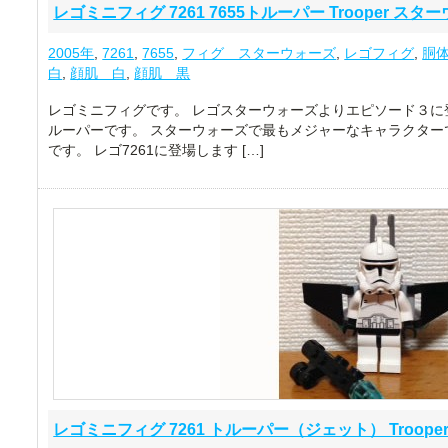
レゴミニフィグ 7261 7655トルーパー Trooper スタ
2005年
,
7261
,
7655
,
フィグ スターウォーズ
,
レゴフィグ
,
胴
白
,
顔肌 白
,
顔肌 黒
レゴミニフィグです。 レゴスターウォーズよりエピソード３に
ルーパーです。 スターウォーズで最もメジャーなキャラクターで
です。 レゴ7261に登場します […]
レゴミニフィグ 7261 トルーパー（ジェット） Troop