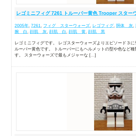
レゴミニフィグ 7261 トルーパー黄色 Trooper スタ
2005年
,
7261
,
フィグ スターウォーズ
,
レゴフィグ
,
胴体 灰
,
腕 白
,
顔肌 灰
,
顔肌 白
,
顔肌 黄
,
顔肌 黒
レゴミニフィグです。 レゴスターウォーズよりエピソード３に
ルーパー黄色です。 トルーパーにもヘルメットの型や色など種
す。 スターウォーズで最もメジャーな […]