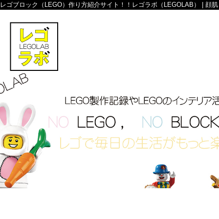
レゴブロック（LEGO）作り方紹介サイト！！レゴラボ（LEGOLAB） | 顔