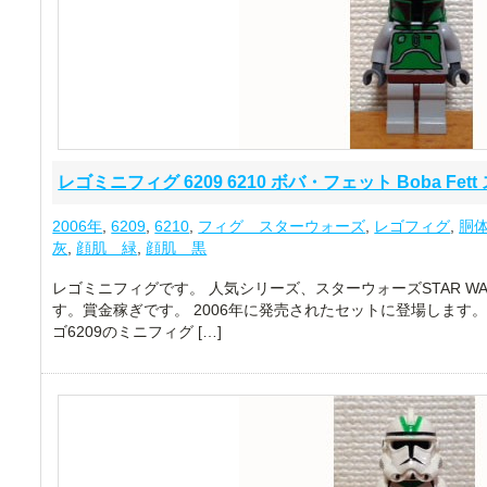
レゴミニフィグ 6209 6210 ボバ・フェット Boba Fe
2006年
,
6209
,
6210
,
フィグ スターウォーズ
,
レゴフィグ
,
胴
灰
,
顔肌 緑
,
顔肌 黒
レゴミニフィグです。 人気シリーズ、スターウォーズSTAR W
す。賞金稼ぎです。 2006年に発売されたセットに登場します
ゴ6209のミニフィグ […]