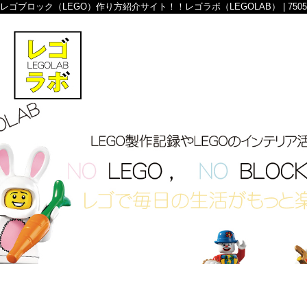
レゴブロック（LEGO）作り方紹介サイト！！レゴラボ（LEGOLAB） | 7505