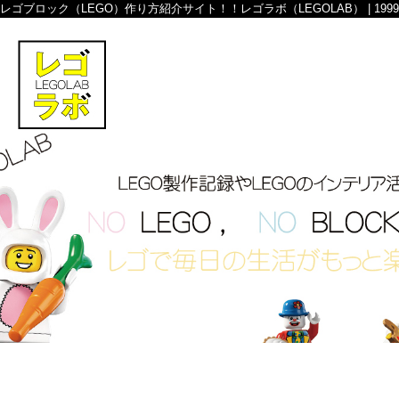
レゴブロック（LEGO）作り方紹介サイト！！レゴラボ（LEGOLAB） | 1999