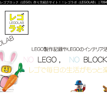
レゴブロック（LEGO）作り方紹介サイト！！レゴラボ（LEGOLAB） | 7094