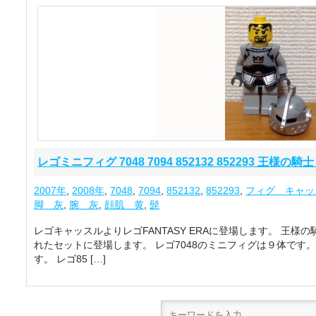
レゴミニフィグ 7048 7094 852132 852293 王様の騎士 
2007年
,
2008年
,
7048
,
7094
,
852132
,
852293
,
フィグ キャッ
脚 灰
,
腕 灰
,
顔肌 黄
,
髭
レゴキャッスルよりレゴFANTASY ERAに登場します。 王様の騎
れたセットに登場します。 レゴ7048のミニフィグは９体です。
す。 レゴ85 […]