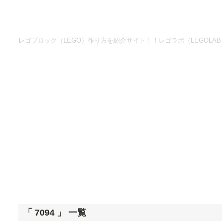
レゴブロック（LEGO）作り方を紹介サイト！！レゴラボ（LEGOLAB
「 7094 」 一覧